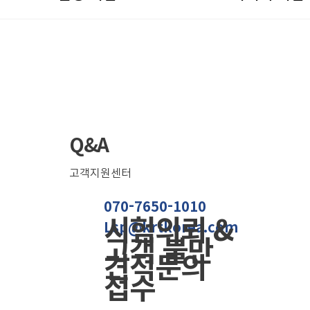
Q&A
고객지원센터
070-7650-1010
​시험의뢰 &
Lsp@krtkorea.com
고객 불만
견적문의
접수