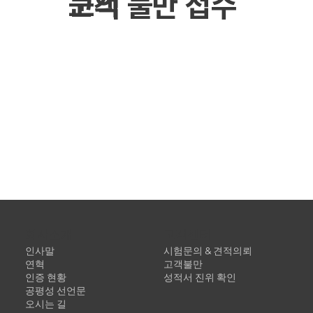
문의
고객 불만 접수
회사소개
​고객센터
인사말
시험문의 & 견적의뢰
연혁
고객불만
인증 현황
성적서 진위 확인
공평성 선언문
오시는 길