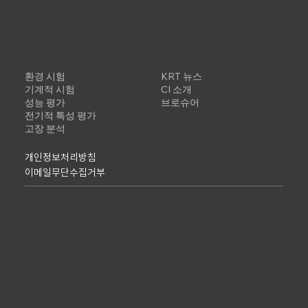
신뢰성 시험
홍보센터
환경 시험
KRT 뉴스
기계적 시험
CI 소개
성능 평가
브로슈어
전기적 특성 평가
고장 분석
개인정보처리방침
이메일무단수집거부
7(오류동)
TEL :
070-7650-1010
E-mail : Lsp@krtkorea.com