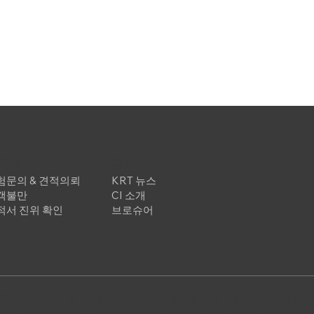
고객센터
홍보센터
험문의 & 견적의뢰
KRT 뉴스
객불만
CI 소개
적서 진위 확인
브로슈어
(오류동)
|
TEL :
070-7650-1010
|
E-mail : Lsp@k