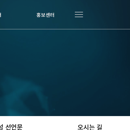
터
터
홍보센터
홍보센터
성 선언문
오시는 길