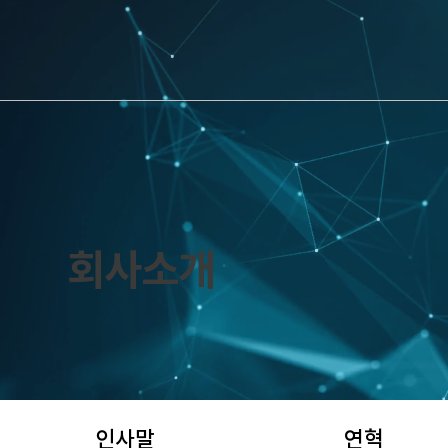
​회사소개
인사말
연혁