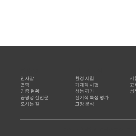
회사소개
신뢰성 시험
​
인사말
환경 시험
시
연혁
기계적 시험
고
인증 현황
성능 평가
성
공평성 선언문
전기적 특성 평가
오시는 길
고장 분석
주소 : 인천광역시 검단구 뱃길1로 7